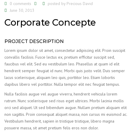
0 comments
posted by
Precious David
June 30, 2013
Corporate Concepte
PROJECT DESCRIPTION
Lorem ipsum dolor sit amet, consectetur adipiscing elit. Proin suscipit
convallis facilisis. Fusce lectus ex, pretium efficitur suscipit sed,
faucibus vel elit. Sed eu vestibulum leo. Phasellus at quam id elit
hendrerit semper feugiat id nunc. Morbi quis justo velit. Duis semper
lacus scelerisque, aliquam leo quis, porttitor leo. Etiam lobortis
dapibus libero vel porttitor. Nulla tempor elit nec feugiat tempus.
Nulla facilisis augue vel augue viverra, hendrerit vehicula lorem
rutrum. Nunc scelerisque sed risus eget ultrices. Morbi lacinia mollis
orci sed aliquet. Ut sed bibendum augue. Nullam pretium aliquam elit
non sagittis. Proin consequat aliquet massa, non cursus mi euismod ac.
Vestibulum hendrerit, sapien in tristique tristique, libero magna
posuere massa, sit amet pretium felis eros non dolor.