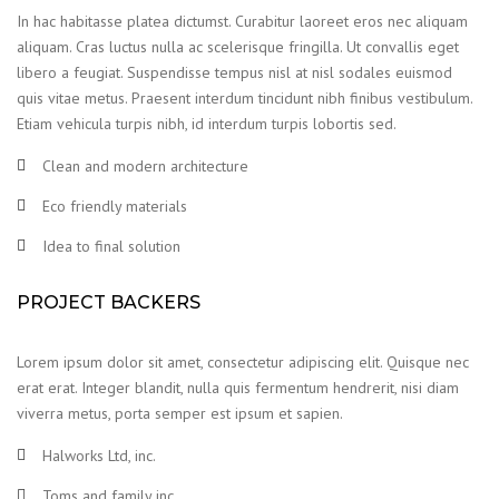
In hac habitasse platea dictumst. Curabitur laoreet eros nec aliquam
aliquam. Cras luctus nulla ac scelerisque fringilla. Ut convallis eget
libero a feugiat. Suspendisse tempus nisl at nisl sodales euismod
quis vitae metus. Praesent interdum tincidunt nibh finibus vestibulum.
Etiam vehicula turpis nibh, id interdum turpis lobortis sed.
Clean and modern architecture
Eco friendly materials
Idea to final solution
PROJECT BACKERS
Lorem ipsum dolor sit amet, consectetur adipiscing elit. Quisque nec
erat erat. Integer blandit, nulla quis fermentum hendrerit, nisi diam
viverra metus, porta semper est ipsum et sapien.
Halworks Ltd, inc.
Toms and family inc.