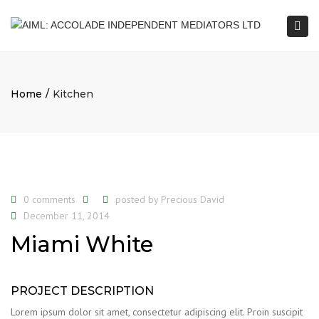
Togg
navi
Home
Kitchen
0 comments
posted by
Precious David
December 11, 2014
Miami White
PROJECT DESCRIPTION
Lorem ipsum dolor sit amet, consectetur adipiscing elit. Proin suscipit