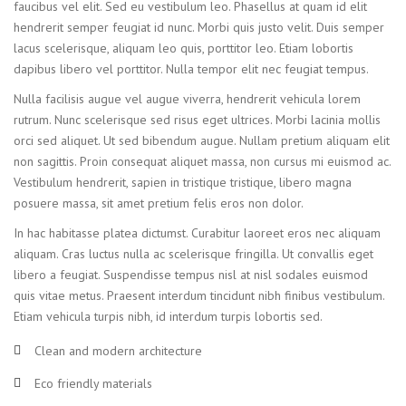
faucibus vel elit. Sed eu vestibulum leo. Phasellus at quam id elit
hendrerit semper feugiat id nunc. Morbi quis justo velit. Duis semper
lacus scelerisque, aliquam leo quis, porttitor leo. Etiam lobortis
dapibus libero vel porttitor. Nulla tempor elit nec feugiat tempus.
Nulla facilisis augue vel augue viverra, hendrerit vehicula lorem
rutrum. Nunc scelerisque sed risus eget ultrices. Morbi lacinia mollis
orci sed aliquet. Ut sed bibendum augue. Nullam pretium aliquam elit
non sagittis. Proin consequat aliquet massa, non cursus mi euismod ac.
Vestibulum hendrerit, sapien in tristique tristique, libero magna
posuere massa, sit amet pretium felis eros non dolor.
In hac habitasse platea dictumst. Curabitur laoreet eros nec aliquam
aliquam. Cras luctus nulla ac scelerisque fringilla. Ut convallis eget
libero a feugiat. Suspendisse tempus nisl at nisl sodales euismod
quis vitae metus. Praesent interdum tincidunt nibh finibus vestibulum.
Etiam vehicula turpis nibh, id interdum turpis lobortis sed.
Clean and modern architecture
Eco friendly materials