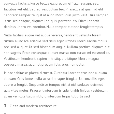
convallis facilisis. Fusce lectus ex, pretium efficitur suscipit sed,
faucibus vel elit. Sed eu vestibulum leo. Phasellus at quam id elit
hendrerit semper feugiat id nunc. Morbi quis justo velit. Duis semper
lacus scelerisque, aliquam leo quis, porttitor leo. Etiam lobortis
dapibus libero vel porttitor. Nulla tempor elit nec feugiat tempus.
Nulla facilisis augue vel augue viverra, hendrerit vehicula lorem
rutrum. Nunc scelerisque sed risus eget ultrices. Morbi lacinia mollis
orci sed aliquet. Ut sed bibendum augue. Nullam pretium aliquam elit
non sagittis. Proin consequat aliquet massa, non cursus mi euismod ac.
Vestibulum hendrerit, sapien in tristique tristique, libero magna
posuere massa, sit amet pretium felis eros non dolor.
In hac habitasse platea dictumst. Curabitur laoreet eros nec aliquam
aliquam. Cras luctus nulla ac scelerisque fringilla. Ut convallis eget
libero a feugiat. Suspendisse tempus nisl at nisl sodales euismod
quis vitae metus. Praesent interdum tincidunt nibh finibus vestibulum.
Etiam vehicula turpis nibh, id interdum turpis lobortis sed.
Clean and modern architecture